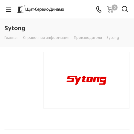
0
Sytong
Главная
-
Справочная информация
-
Производители
-
Sytong