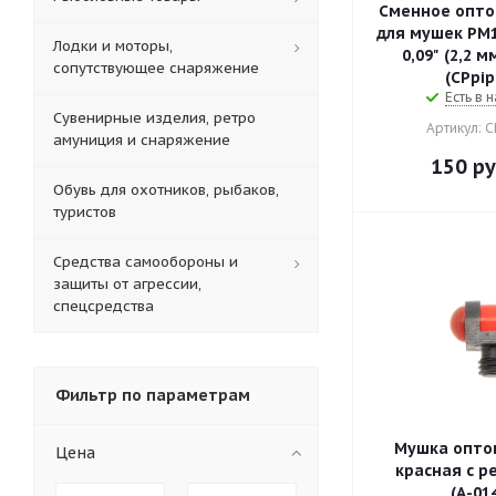
Сменное оптов
для мушек PM1
Лодки и моторы,
0,09" (2,2 м
сопутствующее снаряжение
(СPpip
Есть в н
Сувенирные изделия, ретро
Артикул: 
амуниция и снаряжение
150
ру
Обувь для охотников, рыбаков,
туристов
Средства самообороны и
защиты от агрессии,
спецсредства
Фильтр по параметрам
Мушка опто
Цена
красная с р
(А-01