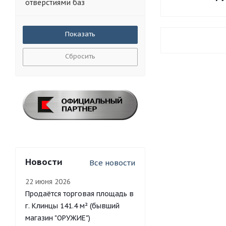
Pufgun
отверстиями баз
SAG
ShotTime
Truglo (Тругло)
Uncle Mike's
Сбросить
VECTOR OPTICS
АКСИОМА
ВЕКТОР-7,62
Вилейка
Заводспецизделий г.Калуга
Ижевские Инженерные
Мастерские
Кочевник
Легальный Арсенал -
комплектующие,
Новости
Все новости
принадлежности и
аксессуары для
охотничьего оружия
22 июня 2026
Молот
Продаётся торговая площадь в
НЛО Прогресс
г. Клинцы 141.4 м² (бывший
С.К.О.С.
магазин "ОРУЖИЕ")
Тактика-Тула