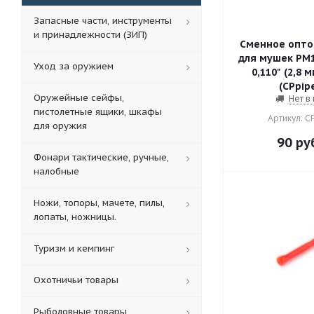
Запасные части, инструменты
и принадлежности (ЗИП)
Cменное оптов
для мушек PM1
Уход за оружием
0,110" (2,8 
(СPpip
Оружейные сейфы,
Нет в
пистолетные ящики, шкафы
Артикул: С
для оружия
90
руб
Фонари тактические, ручные,
налобные
Ножи, топоры, мачете, пилы,
лопаты, ножницы.
Туризм и кемпинг
Охотничьи товары
Рыболовные товары