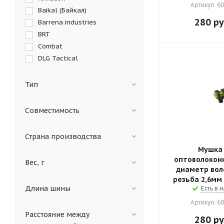
Артикул: 60
Baikal (Байкал)
280
ру
Barrena industries
BRT
Combat
DLG Tactical
Fab defense
FireField Sightmark -
Тип
оптические приборы для
охоты
Gamo (airgun manufacturer)
Совместимость
Harris
Hartman
Страна производства
Hatsan
Мушка 
HiViz
оптоволоконн
Вес, г
K.Arma
диаметр воло
Leapers UTG
резьба 2,6мм (
Длина шины
Есть в н
MG Ultra
Nimar
Артикул: 60
No name
Расстояние между
280
ру