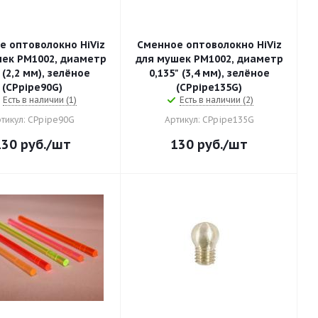
е оптоволокно HiViz
Сменное оптоволокно HiViz
ек PM1002, диаметр
для мушек PM1002, диаметр
 (2,2 мм), зелёное
0,135" (3,4 мм), зелёное
(СPpipe90G)
(СPpipe135G)
Есть в наличии (1)
Есть в наличии (2)
тикул: СPpipe90G
Артикул: СPpipe135G
130
руб.
/шт
130
руб.
/шт