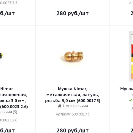
0.0023.3.5
Ар
б.
/шт
280
руб.
/шт
Nimar
Мушка Nimar,
Мушка
ая зелёная,
металлическая, латунь,
кна 3,0 мм,
резьба 3,0 мм (600.0017.3)
Нет в наличии
600.0023.2.6)
аличии (9)
Артикул: 600.0017.3
0.0023.2.6
б.
/шт
280
руб.
/шт