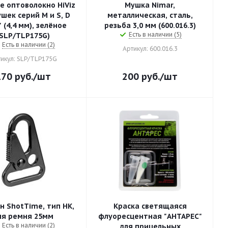
е оптоволокно HiViz
Мушка Nimar,
шек серий M и S, D
металлическая, сталь,
" (4,4 мм), зелёное
резьба 3,0 мм (600.016.3)
Есть в наличии (5)
(SLP/TLP175G)
Есть в наличии (2)
Артикул: 600.016.3
икул: SLP/TLP175G
170
руб.
/шт
200
руб.
/шт
н ShotTime, тип HK,
Краска светящаяся
ля ремня 25мм
флуоресцентная "АНТАРЕС"
Есть в наличии (2)
для прицельных