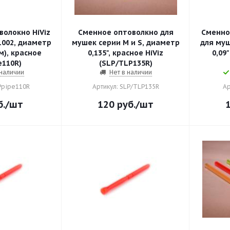
олокно HiViz
Сменное оптоволкно для
Сменно
002, диаметр
мушек серии M и S, диаметр
для муш
мм), красное
0,135", красное HiViz
0,09"
e110R)
(SLP/TLP135R)
 наличии
Нет в наличии
Ppipe110R
Артикул: SLP/TLP135R
Ар
.
/шт
120
руб.
/шт