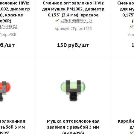
олокно HiViz
Сменное оптоволокно HiViz
Сменно
002, диаметр
для мушек PM1002, диаметр
для му
м), красное
0,135" (3,4 мм), красное
0,175
Есть в наличии (5)
e90R)
аличии (1)
Артикул: СPpipe135R
СPpipe90R
Арт
б.
/шт
150
руб.
/шт
волоконная
Мушка оптоволоконная
Караби
езьбой 3 мм
зелёная с резьбой 3 мм
д
4995)
(А-014996)