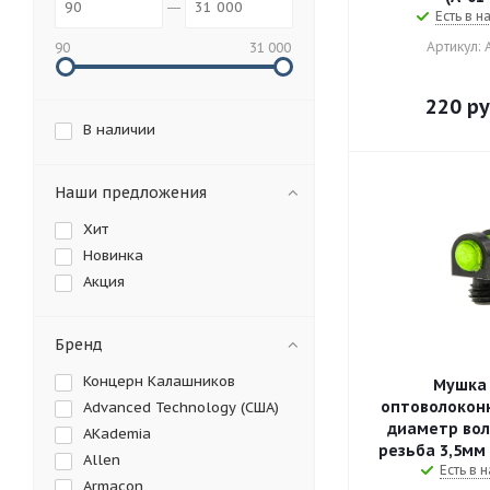
Есть в н
Артикул: 
90
31 000
220
ру
В наличии
Наши предложения
Хит
Новинка
Акция
Бренд
Концерн Калашников
Мушка 
оптоволоконн
Advanced Technology (США)
диаметр вол
AKademia
резьба 3,5мм (
Allen
Есть в н
Armacon