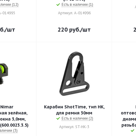
аличии (12)
Есть в наличии (1)
А-014995
Артикул: А-014996
б.
/шт
220
руб.
/шт
Nimar
Карабин ShotTime, тип HK,
ая зелёная,
для ремня 30мм
оптово
Есть в наличии (2)
окна 3,0мм,
диаме
600.0023.3.5)
резьба
Артикул: ST-HK-3
аличии (3)