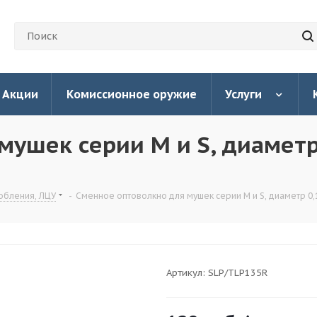
Акции
Комиссионное оружие
Услуги
ушек серии M и S, диаметр 
обления, ЛЦУ
-
Сменное оптоволкно для мушек серии M и S, диаметр 0,1
Артикул:
SLP/TLP135R