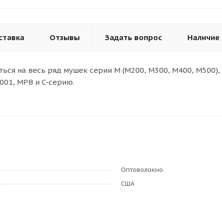
ставка
Отзывы
Задать вопрос
Наличие
ься на весь ряд мушек серии M (M200, M300, M400, M500), в
001, MPB и C-серию.
Оптоволокно
США