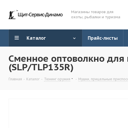
Магазины товаров для
охоты, рыбалки и туризма
Каталог
Прайс-листы
Сменное оптоволкно для м
(SLP/TLP135R)
Главная
-
Каталог
-
Тюнинг оружия
-
Мушки, прицельные приспос