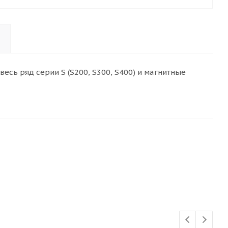
есь ряд серии S (S200, S300, S400) и магнитные