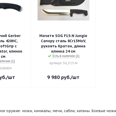
чий Gerber
Мачете SOG F15-N Jungle
ль 420HC,
Canopy сталь 8Cr13MoV,
oftGrip с
рукоять Кратон, длина
tor, клинок
клинка 24 см
Есть в наличии (1)
 см
аличии (1)
Артикул: SG_F15-N
 G06904
уб.
/шт
9 980
руб.
/шт
ое оружие: ножи, кинжалы, мечи, сабли, катаны. Боевые ножи