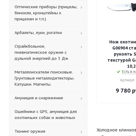
Оптические приборы (прицелы,
бинокли, кронштейны к
прицелам и т.п.)
Арбалеты, луки, рогатки
Нож охотни
Страйкбольное,
G06904 ста
пневматическое оружие с
рукоять S
дульной энергией до 3 Дж
текстурой Ga
10,2
Есть в н
Металлоискатели поисковые.
Грунтовые металлодетекторы.
Артикул:
Катушки. Магниты.
9 780
р
Амуниция и снаряжение
Ошейники с GPS, амуниция для
охотничьих собак и животных
Холодное клинков
Тюнинг оружия