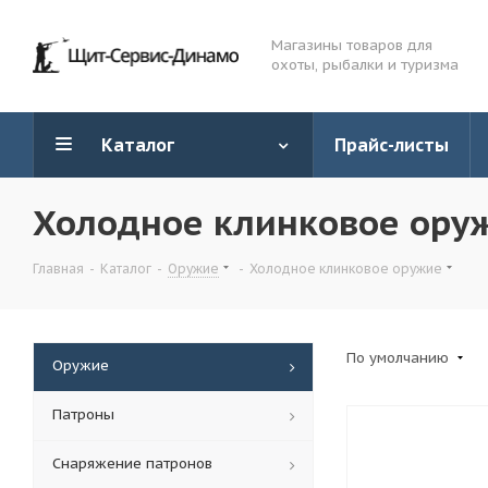
Магазины товаров для
охоты, рыбалки и туризма
Каталог
Прайс-листы
Холодное клинковое ору
Главная
-
Каталог
-
Оружие
-
Холодное клинковое оружие
По умолчанию
Оружие
Патроны
Снаряжение патронов