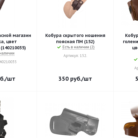
асной магазин
Кобура скрытого ношения
Кобур
а, цвет
поясная ПМ (152)
голени 
Есть в наличии (2)
(140210035)
цвет ко
 наличии
Артикул: 152.
140210035
А
б.
/шт
350
руб.
/шт