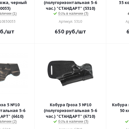
(полугоризонтальная 5-6
35 кожа, цвет черный
0033)
час.) "СТАНДАРТ" (5310)
аличии (1)
Есть в наличии (3)
110830033
Артикул: 5310
А
б.
/шт
650
руб.
/шт
оза 5 №10
Кобура Гроза 3 №10
Кобура 
тальная 5-6
(полугоризонтальная 5-6
50 кожа, коричневый
АРТ" (6610)
час.) "СТАНДАРТ" (6710)
аличии (2)
Есть в наличии (3)