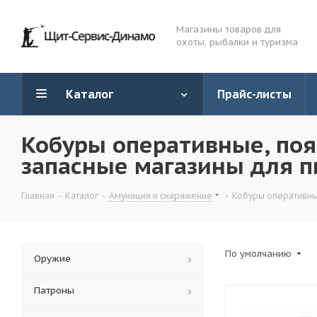
Магазины товаров для
охоты, рыбалки и туризма
Каталог
Прайс-листы
Кобуры оперативные, по
запасные магазины для п
Главная
-
Каталог
-
Амуниция и снаряжение
-
Кобуры оперативны
По умолчанию
Оружие
Патроны