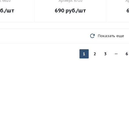
: 6610
Артикул: 6710
А
б.
/шт
690
руб.
/шт
Показать еще
1
2
3
6