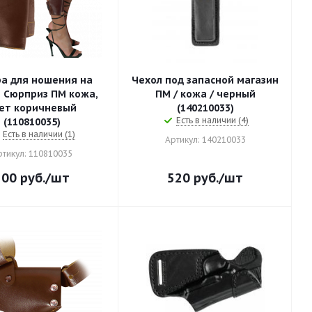
а для ношения на
Чехол под запасной магазин
Сюрприз ПМ кожа,
ПМ / кожа / черный
ричневый
(140210033)
Есть в наличии (4)
(110810035)
Есть в наличии (1)
Артикул: 140210033
ртикул: 110810035
500
руб.
/шт
520
руб.
/шт