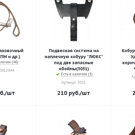
аховочный
Подвесная система на
Кобур
ПМ и др.)
наплечную кобуру "ЛЮКС"
Удар 
аличии (46)
под две запасные
корич
обоймы(3031)
 0012944
Есть в наличии (3)
А
Артикул: 3031
б.
/шт
210
руб.
/шт