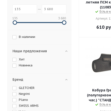
летняя ПСМ кожа, черный
(11083
Есть в н
135
3 680
Артикул: 
610
ру
В наличии
Наши предложения
Хит
Новинка
Бренд
GLETCHER
Кобура Гр
Negrini
(полугоризон
Plano
час.) "СТАНД
Есть в н
SWISS ARMS