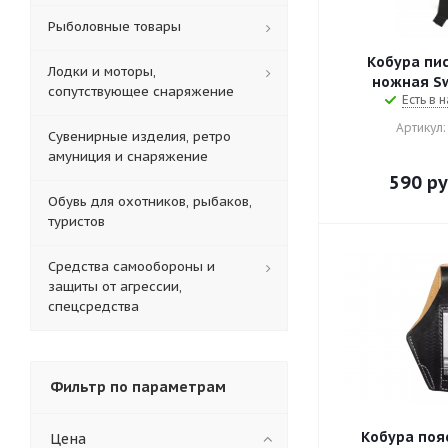
Рыболовные товары
Кобура пи
Лодки и моторы,
нож
сопутствующее снаряжение
Есть в н
Артикул:
Сувенирные изделия, ретро
амуниция и снаряжение
590
ру
Обувь для охотников, рыбаков,
туристов
Средства самообороны и
защиты от агрессии,
спецсредства
Фильтр по параметрам
Кобура поя
Цена