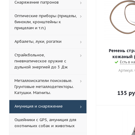
Снаряжение патронов
Оптические приборы (прицелы,
бинокли, кронштейны к
прицелам и т.п.)
Арбалеты, луки, рогатки
Ремень стр
Страйкбольное,
кожаный (
пневматическое оружие с
Есть в н
дульной энергией до 3 Дж
Артикул:
Металлоискатели поисковые.
Грунтовые металлодетекторы.
135
ру
Катушки. Магниты.
Амуниция и снаряжение
Ошейники с GPS, амуниция для
охотничьих собак и животных