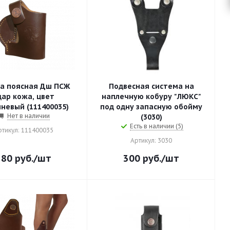
а поясная Дш ПСЖ
Подвесная система на
кожа, цвет
наплечную кобуру "ЛЮКС"
невый (111400035)
под одну запасную обойму
Нет в наличии
(3030)
Есть в наличии (5)
ртикул: 111400035
Артикул: 3030
280
руб.
/шт
300
руб.
/шт