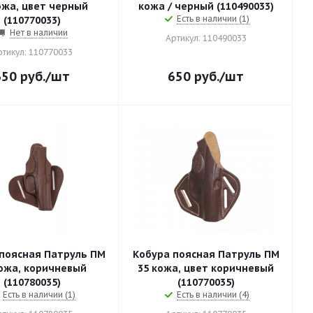
кожа / черный (110490033)
Есть в наличии (1)
(110770033)
Нет в наличии
Артикул: 110490033
ртикул: 110770033
650
руб.
/шт
650
руб.
/шт
поясная Патруль ПМ
Кобура поясная Патруль ПМ
35 кожа, цвет коричневый
(110780035)
(110770035)
Есть в наличии (1)
Есть в наличии (4)