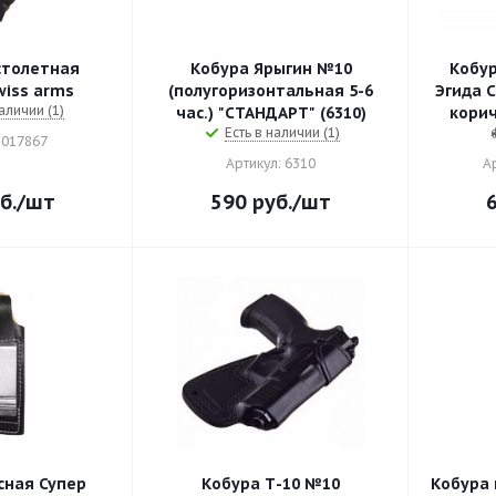
столетная
Кобура Ярыгин №10
Кобура
ная Swiss arms
(полугоризонтальная 5-6
Эгида Станд
аличии (1)
час.) "СТАНДАРТ" (6310)
корич
Есть в наличии (1)
 017867
Артикул: 6310
А
б.
/шт
590
руб.
/шт
сная Супер
Кобура Т-10 №10
Кобура 