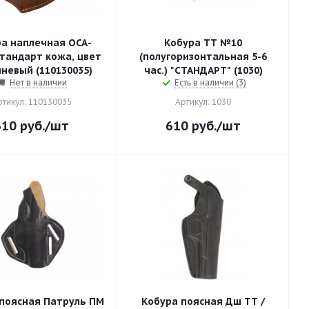
 наплечная ОСА-
Кобура ТТ №10
арт кожа, цвет
(полугоризонтальная 5-6
невый (110130035)
час.) "СТАНДАРТ" (1030)
Нет в наличии
Есть в наличии (3)
ртикул: 110130035
Артикул: 1030
610
руб.
/шт
610
руб.
/шт
поясная Патруль ПМ
Кобура поясная Дш ТТ /