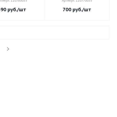
ртикул: 110780035
Артикул: 110770035
690
руб.
/шт
700
руб.
/шт