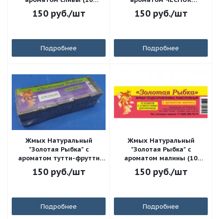
кубиков с отверстиями)
медленно-растворимый (10
150
руб.
/шт
150
руб.
/шт
кубиков с отверстиями)
Подробнее
Подробнее
Жмых Натуральный
Жмых Натуральный
"Золотая Рыбка" с
"Золотая Рыбка" с
ароматом тутти-фрутти
ароматом малины (10
КРЕПКИЙ (10 кубиков с
кубиков с отверстиями)
150
руб.
/шт
150
руб.
/шт
отверстиями)
Подробнее
Подробнее