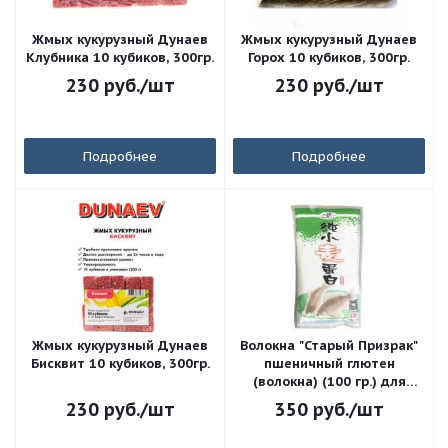
Жмых кукурузный Дунаев
Жмых кукурузный Дунаев
Клубника 10 кубиков, 300гр.
Горох 10 кубиков, 300гр.
230
руб.
/шт
230
руб.
/шт
Подробнее
Подробнее
Жмых кукурузный Дунаев
Волокна "Старый Призрак"
Бисквит 10 кубиков, 300гр.
пшеничный глютен
(волокна) (100 гр.) для
ловли методом Herabuna
230
руб.
/шт
350
руб.
/шт