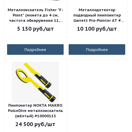
Металлоискатель Fisher "F-
Металлодетектор
Point" (монета до 4 см,
подводный пинпоинтер
частота обнаружения 11,5
Garrett Pro-Pointer AT #
кГц, 1 х Крона 9V)
1140900
5 150
руб.
/шт
10 100
руб.
/шт
Подробнее
Подробнее
Пинпоинтер NOKTA MAKRO
PulseDive металлоискатель
(жёлтый) #10000113
24 500
руб.
/шт