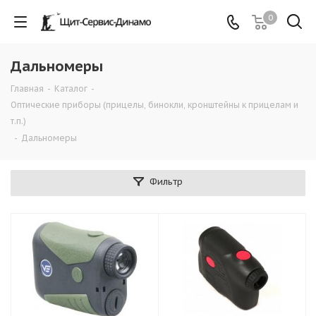
0
Дальномеры
Главная
-
Каталог
-
Оптические приборы (прицелы, бинокли, кронштейны к прицелам и
т.п.)
-
Дальномеры
Фильтр