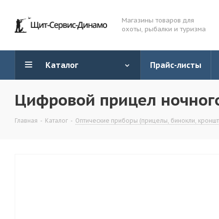
Магазины товаров для
охоты, рыбалки и туризма
Каталог
Прайс-листы
Цифровой прицел ночного
Главная
-
Каталог
-
Оптические приборы (прицелы, бинокли, кронште