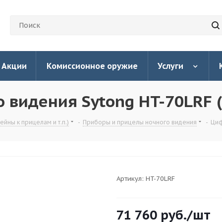
Акции
Комиссионное оружие
Услуги
 видения Sytong HT-70LRF 
йны к прицелам и т.п.)
-
Приборы и прицелы ночного видения
-
Циф
Артикул:
HT-70LRF
71 760
руб.
/шт