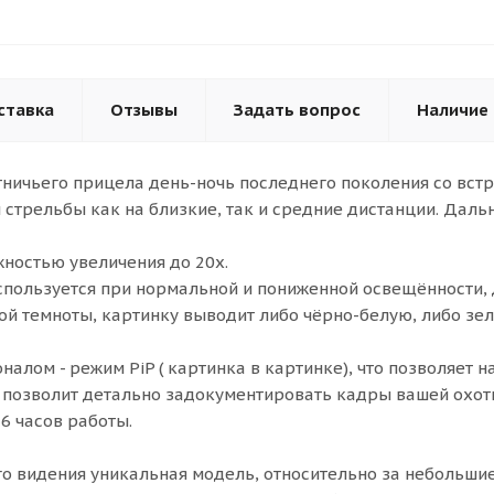
ставка
Отзывы
Задать вопрос
Наличие
отничьего прицела день-ночь последнего поколения со в
 стрельбы как на близкие, так и средние дистанции. Даль
жностью увеличения до 20х.
спользуется при нормальной и пониженной освещённости, 
ой темноты, картинку выводит либо чёрно-белую, либо зе
ом - режим PiP ( картинка в картинке), что позволяет н
то позволит детально задокументировать кадры вашей ох
 6 часов работы.
го видения уникальная модель, относительно за небольши