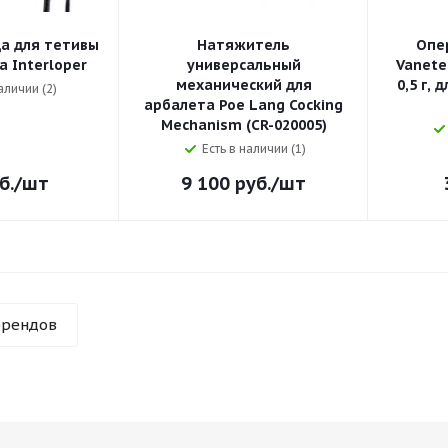
а для тетивы
Натяжитель
Опе
а Interloper
универсальный
Vanetec
механический для
0,5 г, 
аличии (2)
арбалета Poe Lang Cocking
Mechanism (CR-020005)
Есть в наличии (1)
б.
/шт
9 100
руб.
/шт
брендов