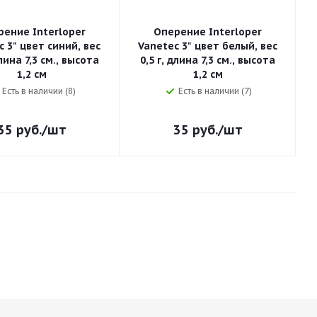
рение Interloper
Оперение Interloper
 3" цвет синий, вес
Vanetec 3" цвет белый, вес
V
длина 7,3 см., высота
0,5 г, длина 7,3 см., высота
1,2 см
1,2 см
Есть в наличии (8)
Есть в наличии (7)
35
руб.
/шт
35
руб.
/шт