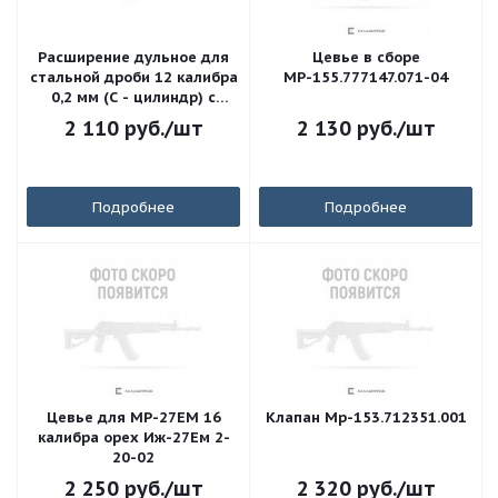
Расширение дульное для
Цевье в сборе
стальной дроби 12 калибра
МР-155.777147.071-04
0,2 мм (C - цилиндр) с
удлинением 22 мм для
2 110
руб.
/шт
2 130
руб.
/шт
ружей МР
Подробнее
Подробнее
Цевье для MP-27EM 16
Клапан Мр-153.712351.001
калибра орех Иж-27Ем 2-
20-02
2 250
руб.
/шт
2 320
руб.
/шт