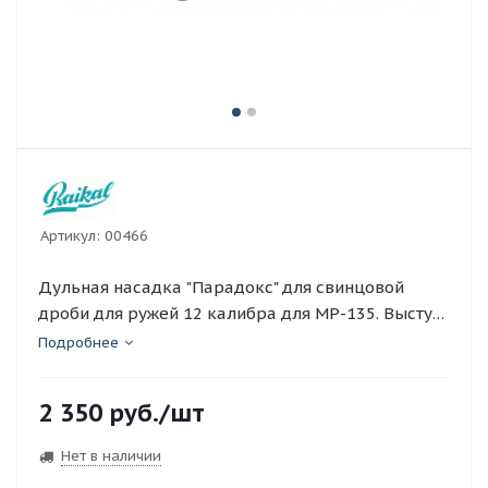
Артикул:
00466
Дульная насадка "Парадокс" для свинцовой
дроби для ружей 12 калибра для МР-135. Выступ
32,5 мм. БД100
Подробнее
2 350
руб.
/шт
Нет в наличии