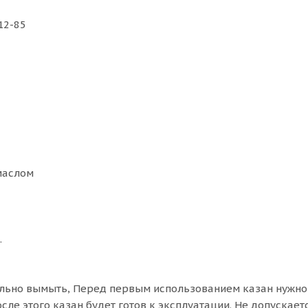
12-85
маслом
.
ьно вымыть, Перед первым использованием казан нужно 
сле этого казан будет готов к эксплуатации. Не допускае