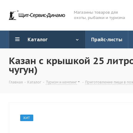
Магазины товаров для
охоты, рыбалки и туризма
Каталог
Прайс-листы
Казан с крышкой 25 литро
чугун)
Главная
-
Каталог
-
Туризм и кемпинг
-
Приготовление пищи в по
ХИТ