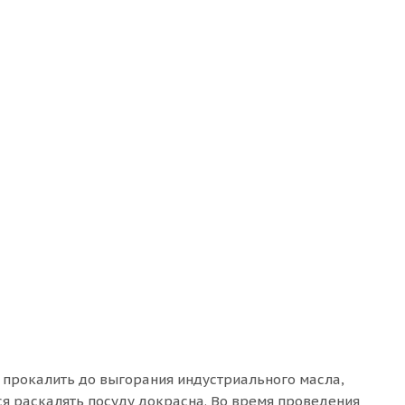
прокалить до выгорания индустриального масла,
тся раскалять посуду докрасна. Во время проведения