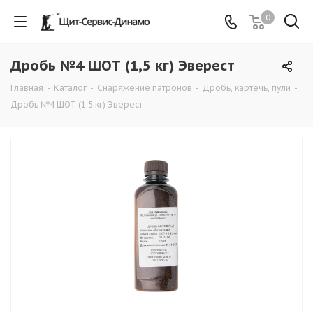
0
Дробь №4 ШОТ (1,5 кг) Эверест
Главная
-
Каталог
-
Снаряжение патронов
-
Дробь, картечь, пули
-
Дробь №4 ШОТ (1,5 кг) Эверест