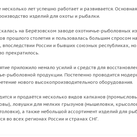
 несколько лет успешно работает и развивается. Основная
производство изделий для охоты и рыбалки.
калась на Берёзовском заводе охотничье-рыболовных и
одов прошлого столетия и пользовалась большим спросом н
, впоследствии России и бывших союзных республиках, но
во прекратилось.
иятие приложило немало усилий и средств для восстановле
ье-рыболовной продукции. Постепенно проводится модер
ретение нового высокопроизводительного оборудования.
дится и продаётся несколько видов капканов (промысловы
овы), ловушки для мелких грызунов (мышеловки, крысоло
толовки), а также небольшой ассортимент изделий для рыб
я во всех регионах России и странах СНГ.