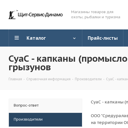
Магазины товаров для
охоты, рыбалки и туризма
Каталог
Прайс-листы
СуаС - капканы (промысл
грызунов
Главная
-
Справочная информация
-
Производители
-
СуаС - капк
СуаС - капканы 
Вопрос-ответ
ООО "Средуралав
Производители
на территории О