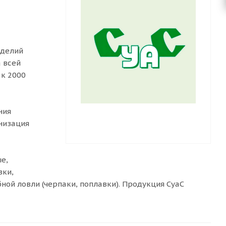
зделий
а всей
 к 2000
ния
низация
е,
вки,
ной ловли (черпаки, поплавки). Продукция СуаС