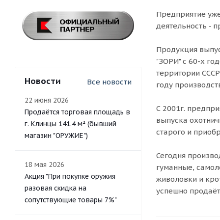
Предприятие уже
деятельность - 
Продукция выпус
"ЗОРИ" с 60-х г
территории СССР
Новости
Все новости
году производст
22 июня 2026
С 2001г. предпр
Продаётся торговая площадь в
выпуска охотнич
г. Клинцы 141.4 м² (бывший
старого и приоб
магазин "ОРУЖИЕ")
Сегодня произво
18 мая 2026
гуманные, самол
Акция "При покупке оружия
живоловки и кро
разовая скидка на
успешно продаётс
сопутствующие товары 7%"