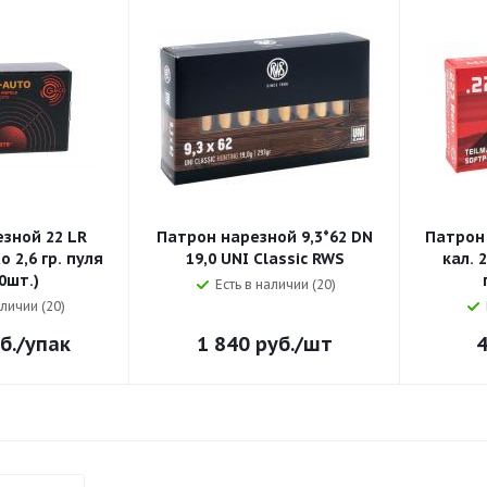
зной 22 LR
Патрон нарезной 9,3*62 DN
Патрон
 2,6 гр. пуля
19,0 UNI Classic RWS
кал. 
0шт.)
Есть в наличии (20)
аличии (20)
б.
/упак
1 840
руб.
/шт