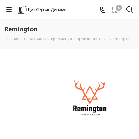
0
Remington
Главная
-
Справочная информация
-
Производители
-
Remington