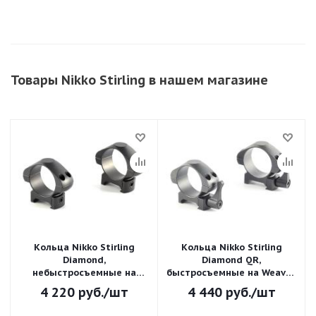
Товары Nikko Stirling в нашем магазине
Кольца Nikko Stirling
Кольца Nikko Stirling
Diamond,
Diamond QR,
небыстросъемные на
быстросъемные на Weaver,
Weaver, 30мм, низкие, сталь
30мм, низкие, сталь
4 220
руб.
/шт
4 440
руб.
/шт
NSM30WL
NSMQR30WL