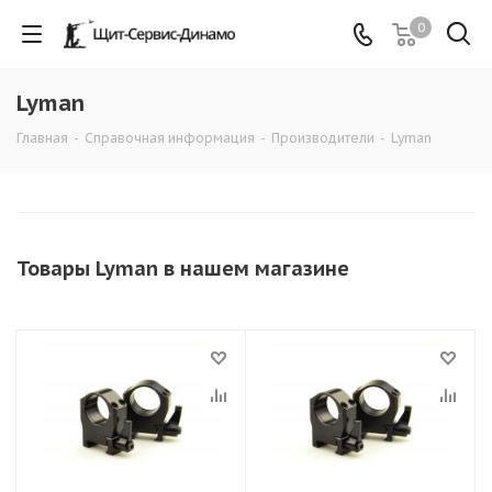
0
Lyman
Главная
-
Справочная информация
-
Производители
-
Lyman
Товары Lyman в нашем магазине