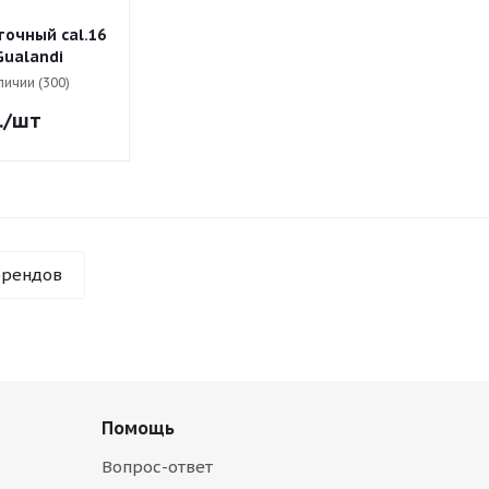
очный cal.16
Gualandi
личии (300)
.
/шт
брендов
Помощь
Вопрос-ответ