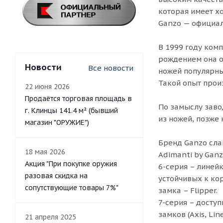
которая имеет х
Ganzo — официал
В 1999 году ком
рождением она о
Новости
Все новости
ножей популярных
Такой опыт прои
22 июня 2026
Продаётся торговая площадь в
По замыслу заво
г. Клинцы 141.4 м² (бывший
из ножей, позже
магазин "ОРУЖИЕ")
Бренд Ganzo сла
18 мая 2026
Adimanti by Ganzo
Акция "При покупке оружия
6-серия – линей
разовая скидка на
устойчивых к ко
сопутствующие товары 7%"
замка – Flipper.
7-серия – доступ
замков (Axis, Li
21 апреля 2025