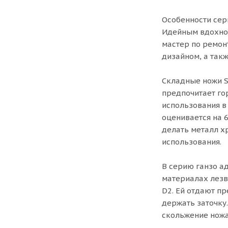
Особенности сер
Идейным вдохнов
мастер по ремон
дизайном, а так
Складные ножи S
предпочитает го
использования в
оценивается на 
делать металл х
использования.
В серию ганзо а
материалах лезв
D2. Ей отдают п
держать заточку
скольжение ножа