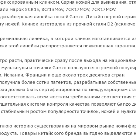
с фиксированным клинком. Серия ножей для выживания, от
ли марок 8CR13, 8Cr13Mov, 7CR17MOV, 7CR17MOV.
 дизайнерская линейка ножей Ganzo. Дизайн первой серии
ту ножей. Клинок изготовлен из прочной стали D2 (исключ
премиальная линейка, в которой клинок изготавливается и
ожи этой линейки распространяется пожизненная гарантия.
тро расти, практически сразу после выхода на националь
, мультитулы и точилки Ganzo пользуются огромной попул
, Испании, Франции и еще около трех десятков стран.
получила более сотни патентов, разрабатывая собственны
рая должна быть сертифицирована по международным стан
соответствовать всем жестким требованиям соответствия с
тщательная система контроля качества позволяют Ganzo д
стабильным ростом популярности точилок, ножей и мульти
тнюю историю существования на мировом рынке ножи фир
родукта. Товары китайского бренда выгодно выделяются н