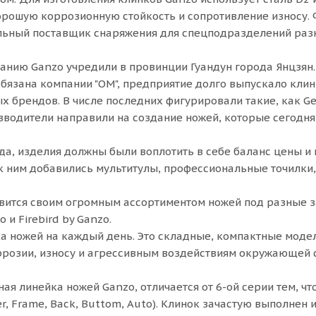
орошую коррозионную стойкость и сопротивление износу.
ьный поставщик снаряжения для спецподразделений разн
панию Ganzo учредили в провинции Гуандун города Янцзян
бязана компании "OM", предприятие долго выпускало клин
 брендов. В числе последних фигурировали такие, как Ger
зводители направили на создание ножей, которые сегодн
да, изделия должны были воплотить в себе баланс цены и
 к ним добавились мультитулы, профессиональные точилки,
вится своим огромным ассортиментом ножей под разные з
 и Firebird by Ganzo.
ка ножей на каждый день. Это складные, компактные моде
ррозии, износу и агрессивным воздействиям окружающей с
ная линейка ножей Ganzo, отличается от 6-ой серии тем, чт
ner, Frame, Back, Buttom, Auto). Клинок зачастую выполнен и