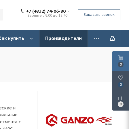
+7 (4832) 74-06-80
Заказать звонок
Звоните с 9:00 до 18:40
Как купить
Производители
0
0
0
еские и
очильные
егмента с
 440С,