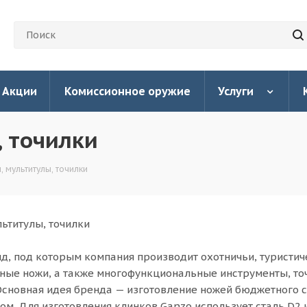
Акции
Комиссионное оружие
Услуги
, точилки
, мультитулы, точилки
льтитулы, точилки
нд, под которым компания производит охотничьи, туристич
ные ножи, а также многофункциональные инструменты, т
 Основная идея бренда — изготовление ножей бюджетного с
ом. Для изготовления клинков Ganzo использует сталь D2 и