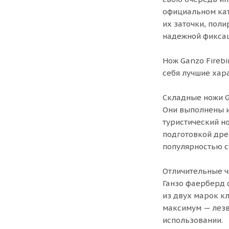
официальном кат
их заточки, пол
надежной фиксац
Нож Ganzo Fireb
себя лучшие хар
Складные ножи G
Они выполнены и
туристический н
подготовкой дре
популярностью с
Отличительные че
Ганзо фаерберд 
из двух марок к
максимум — лезв
использовании.