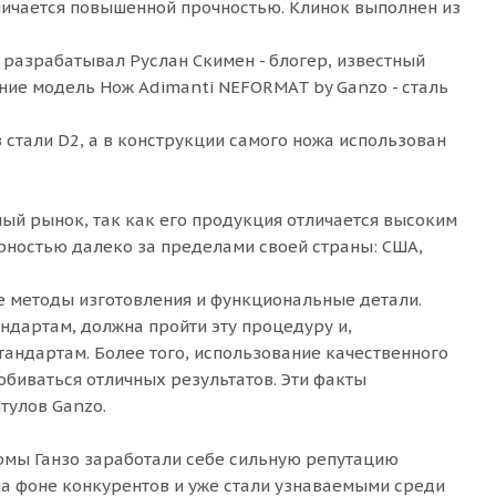
личается повышенной прочностью. Клинок выполнен из
 разрабатывал Руслан Скимен - блогер, известный
ение модель Нож Adimanti NEFORMAT by Ganzo - сталь
з стали D2, а в конструкции самого ножа использован
ный рынок, так как его продукция отличается высоким
ярностью далеко за пределами своей страны: США,
е методы изготовления и функциональные детали.
дартам, должна пройти эту процедуру и,
тандартам. Более того, использование качественного
обиваться отличных результатов. Эти факты
тулов Ganzo.
мы Ганзо заработали себе сильную репутацию
а фоне конкурентов и уже стали узнаваемыми среди