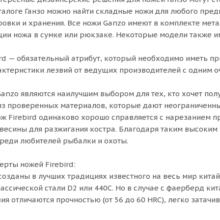
алоге Ганзо можно найти складные ножи для любого пред
ировки и хранения. Все ножи Ganzo имеют в комплекте мет
ии ножа в сумке или рюкзаке. Некоторые модели также и
ird — обязательный атрибут, который необходимо иметь пр
актеристики лезвий от ведущих производителей с одним 
anzo являются наилучшим выбором для тех, кто хочет пол
з проверенных материалов, которые дают неограниченны
ож Firebird одинаково хорошо справляется с нарезанием п
весины для разжигания костра. Благодаря таким высоким
реди любителей рыбалки и охоты.
рты ножей Firebird:
созданы в лучших традициях известного на весь мир кита
лассической стали D2 или 440C. Но в случае с фаерберд ки
ия отличаются прочностью (от 56 до 60 HRC), легко затач