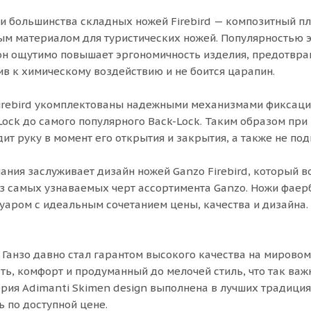
и большинства складных ножей Firebird — композитный пл
м материалом для туристических ножей. Популярностью э
он ощутимо повышает эргономичность изделия, предотвр
ив к химическому воздействию и не боится царапин.
Firebird укомплектованы надежными механизмами фиксации
Lock до самого популярного Back-Lock. Таким образом пр
ит руку в момент его открытия и закрытия, а также не по
ания заслуживает дизайн ножей Ganzo Firebird, который 
из самых узнаваемых черт ассортимента Ganzo. Ножи фаерб
уаром с идеальным сочетанием цены, качества и дизайна.
 Ганзо давно стал гарантом высокого качества на мировом
ть, комфорт и продуманный до мелочей стиль, что так важ
рия Adimanti Skimen design выполнена в лучших традиция
ь по доступной цене.