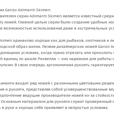
ии Ganzo Adimanti Skimen:
ителем серии Adimanti Skimen является известный среди
ту ножей. Главной целью серии было создание удобных но
же возможностью использования даже в экстремальных ус
kimen одинаково хороши как для рыбаков, охотников и люб
родской образ жизни. Лезвия дизайнерских ножей Ganzo A
 домашних условиях, когда нужно отрезать или проколоть
60 единиц по шкале Роквелла — оно надежное для работы 
рупким. В свою очередь эргономичная рукоять гарантируе
диманти входит ряд ножей с различными цветовыми решен
ия и рукояти, представляя собой усовершенствованные ве
редпочтение ведущие производители ножей из-за стойкост
. Основным материалом для рукояти служит проверенный 
 в руке и хорошо себя проявляет в непростых условиях.