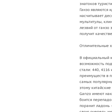
знатоков турист
Ганзо являются 
насчитывает дес
мультитулы, кли
лезвий от ганзо 
получит качеств
Отличительные х
В официальный к
возможность под
стали: 440, 4116
преимуществ в п
самых популярны
этому китайские
Ganzo имеют нак
боится перепадо
поранит ладонь 
свою очередь ин