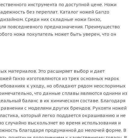
чественного инструмента по доступной цене. Ножи
надежность без переплат. Каталог ножей Ganzo
дизайном. Среди них складные ножи Ганзо,
для повседневного предназначения. Преимущество
юбого ножа покупатель может быть уверен, что он
ных материалов. Это расширяет выбор и дает
ожей Ганзо изготовляются из трех основных марок
 требованиях к уходу, но обладают рядом неоспоримых
Примечательно, что данные сплавы являются одними из
еальный баланс в их химическом составе. Благодаря
сравнении с моделями других брендов. Рукояти ножей
ластика, который легко поддается окрашиванию и не
зо случайно выскользнет во время использования и
ожность благодаря продуманной до мелочей форме. В
ать приятным дополнением к качественному товару. В