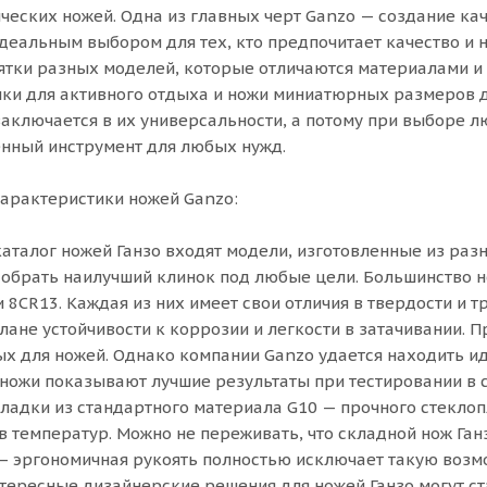
ических ножей. Одна из главных черт Ganzo — создание ка
идеальным выбором для тех, кто предпочитает качество и 
ятки разных моделей, которые отличаются материалами и 
нки для активного отдыха и ножи миниатюрных размеров 
заключается в их универсальности, а потому при выборе л
енный инструмент для любых нужд.
арактеристики ножей Ganzo:
аталог ножей Ганзо входят модели, изготовленные из раз
обрать наилучший клинок под любые цели. Большинство н
 и 8CR13. Каждая из них имеет свои отличия в твердости и
лане устойчивости к коррозии и легкости в затачивании. 
х для ножей. Однако компании Ganzo удается находить ид
 ножи показывают лучшие результаты при тестировании в 
ладки из стандартного материала G10 — прочного стеклоп
в температур. Можно не переживать, что складной нож Ган
— эргономичная рукоять полностью исключает такую возм
тересные дизайнерские решения для ножей Ганзо могут ст