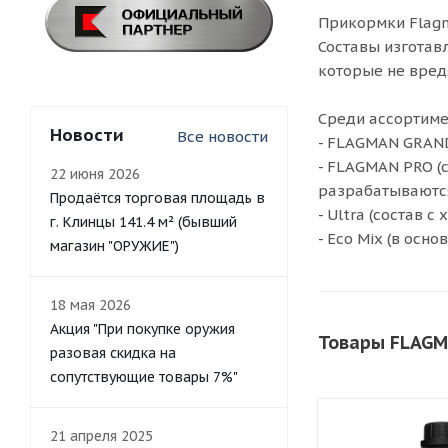
Прикормки Flagm
Составы изготав
которые не вред
Среди ассортиме
Новости
Все новости
- FLAGMAN GRAND
- FLAGMAN PRO (
22 июня 2026
разрабатываются
Продаётся торговая площадь в
- Ultra (состав
г. Клинцы 141.4 м² (бывший
- Eco Mix (в осн
магазин "ОРУЖИЕ")
18 мая 2026
Акция "При покупке оружия
Товары FLAGM
разовая скидка на
сопутствующие товары 7%"
21 апреля 2025