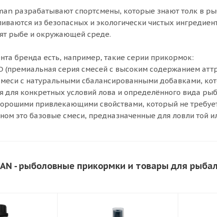
an разрабатывают спортсмены, которые знают толк в ры
ливаются из безопасных и экологически чистых ингредиен
ят рыбе и окружающей среде.
нта бренда есть, например, такие серии прикормок:
 (премиальная серия смесей с высоким содержанием аттр
смеси с натуральными сбалансированными добавками, ко
 для конкретных условий лова и определённого вида рыб
 с хорошими привлекающими свойствами, который не требу
овном это базовые смеси, предназначенные для ловли той 
AN - рыболовные прикормки и товары для рыба