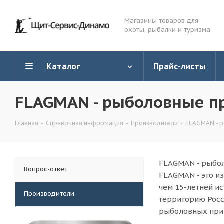
Магазины товаров для
охоты, рыбалки и туризма
Каталог
Прайс-листы
FLAGMAN - рыболовные п
Главная
-
Справочная информация
-
Производители
-
FLAGMAN - р
FLAGMAN - рыбо
Вопрос-ответ
FLAGMAN - это и
чем 15-летней и
Производители
территорию Росс
рыболовных прин