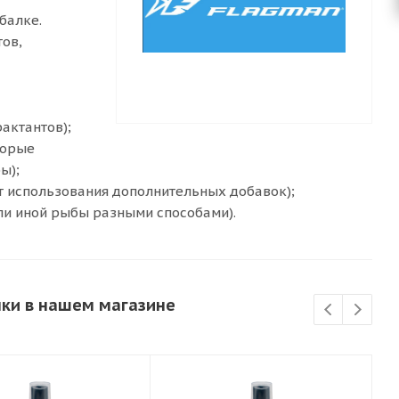
балке.
тов,
актантов);
торые
ы);
ет использования дополнительных добавок);
или иной рыбы разными способами).
лки в нашем магазине