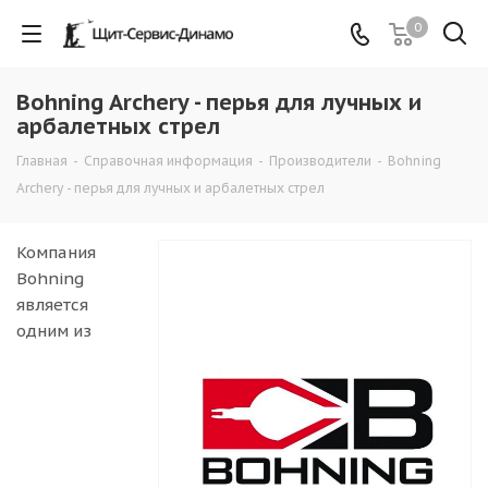
0
Bohning Archery - перья для лучных и
арбалетных стрел
Главная
-
Справочная информация
-
Производители
-
Bohning
Archery - перья для лучных и арбалетных стрел
Компания
Bohning
является
одним из