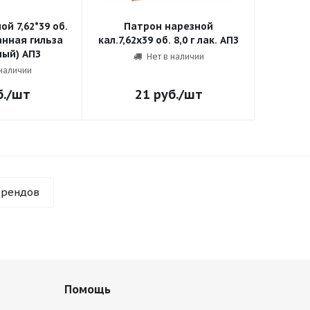
й 7,62*39 об.
Патрон нарезной
анная гильза
кал.7,62х39 об. 8,0 г лак. АПЗ
(экспортный) АПЗ
Нет в наличии
 наличии
.
/шт
21
руб.
/шт
брендов
Помощь