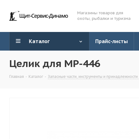
Магазины товаров для
охоты, рыбалки и туризма
Каталог
Прайс-листы
Целик для МР-446
Главная
-
Каталог
-
Запасные части, инструменты и принадлежности 