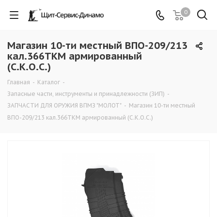
0
Магазин 10-ти местный ВПО-209/213
кал.366ТКМ армированный
(С.К.О.С.)
Главная
-
Каталог
-
Запасные части, инструменты и принадлежности (ЗИП)
-
ЗАПЧАСТИ ДЛЯ ОРУЖИЯ ВПМЗ "МОЛОТ"
-
Магазин 10-ти местный
ВПО-209/213 кал.366ТКМ армированный (С.К.О.С.)