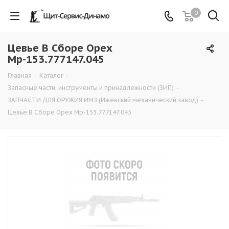
0
Цевье В Сборе Орех
Мр-153.777147.045
Главная
-
Каталог
-
Запасные части, инструменты и принадлежности (ЗИП)
-
ЗАПЧАСТИ ДЛЯ ОРУЖИЯ ИМЗ (Ижевский механический завод)
-
Цевье В Сборе Орех Мр-153.777147.045