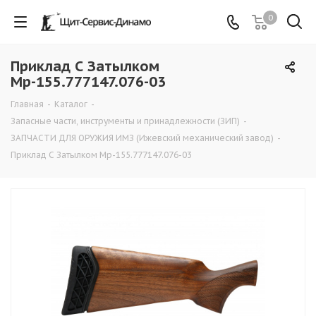
0
Приклад С Затылком
Мр-155.777147.076-03
Главная
-
Каталог
-
Запасные части, инструменты и принадлежности (ЗИП)
-
ЗАПЧАСТИ ДЛЯ ОРУЖИЯ ИМЗ (Ижевский механический завод)
-
Приклад С Затылком Мр-155.777147.076-03