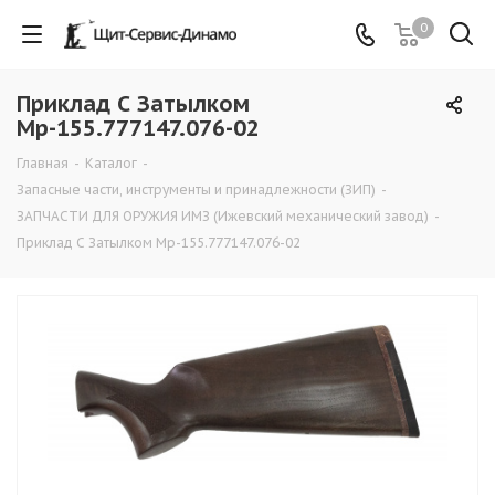
0
Приклад С Затылком
Мр-155.777147.076-02
Главная
-
Каталог
-
Запасные части, инструменты и принадлежности (ЗИП)
-
ЗАПЧАСТИ ДЛЯ ОРУЖИЯ ИМЗ (Ижевский механический завод)
-
Приклад С Затылком Мр-155.777147.076-02