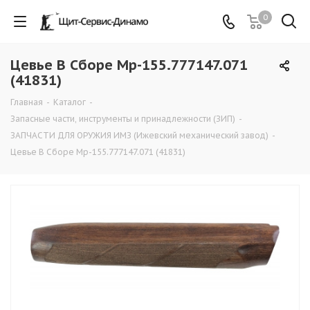
0
Цевье В Сборе Мр-155.777147.071
(41831)
Главная
-
Каталог
-
Запасные части, инструменты и принадлежности (ЗИП)
-
ЗАПЧАСТИ ДЛЯ ОРУЖИЯ ИМЗ (Ижевский механический завод)
-
Цевье В Сборе Мр-155.777147.071 (41831)