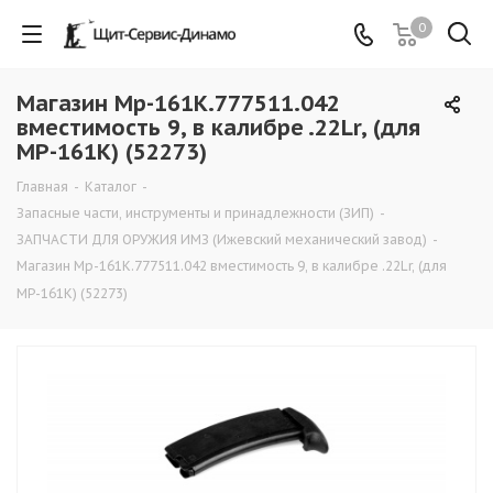
0
Магазин Мр-161К.777511.042
вместимость 9, в калибре .22Lr, (для
МР-161К) (52273)
Главная
-
Каталог
-
Запасные части, инструменты и принадлежности (ЗИП)
-
ЗАПЧАСТИ ДЛЯ ОРУЖИЯ ИМЗ (Ижевский механический завод)
-
Магазин Мр-161К.777511.042 вместимость 9, в калибре .22Lr, (для
МР-161К) (52273)