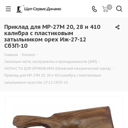
0
Приклад для MP-27M 20, 28 и 410
калибра с пластиковым
затыльником орех Иж-27-12
Сб3П-10
Главная
-
Каталог
-
Запасные части, инструменты и принадлежности (ЗИП)
-
ЗАПЧАСТИ ДЛЯ ОРУЖИЯ ИМЗ (Ижевский механический завод)
-
Приклад для MP-27M 20, 28 и 410 калибра с пластиковым
затыльником орех Иж-27-12 Сб3П-10