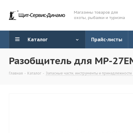
Магазины товаров для
охоты, рыбалки и туризма
Каталог
Прайс-листы
Разобщитель для MP-27EM
Главная
-
Каталог
-
Запасные части, инструменты и принадлежности 