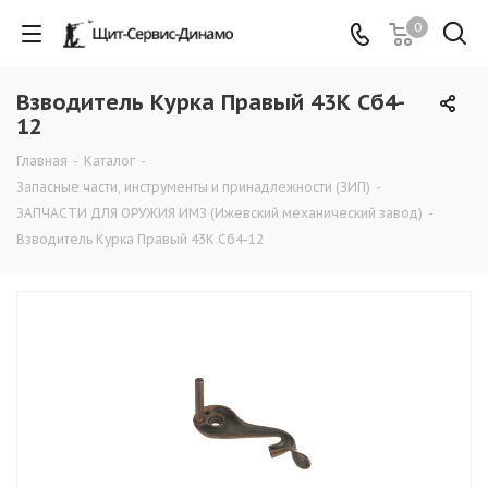
0
Взводитель Курка Правый 43К Сб4-
12
Главная
-
Каталог
-
Запасные части, инструменты и принадлежности (ЗИП)
-
ЗАПЧАСТИ ДЛЯ ОРУЖИЯ ИМЗ (Ижевский механический завод)
-
Взводитель Курка Правый 43К Сб4-12