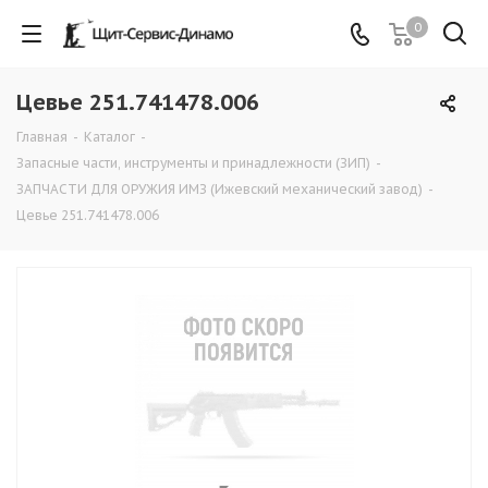
0
Цевье 251.741478.006
Главная
-
Каталог
-
Запасные части, инструменты и принадлежности (ЗИП)
-
ЗАПЧАСТИ ДЛЯ ОРУЖИЯ ИМЗ (Ижевский механический завод)
-
Цевье 251.741478.006