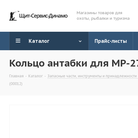
Магазины товаров для
охоты, рыбалки и туризма
Каталог
Прайс-листы
Кольцо антабки для MP-27
Главная
-
Каталог
-
Запасные части, инструменты и принадлежности 
(00012)