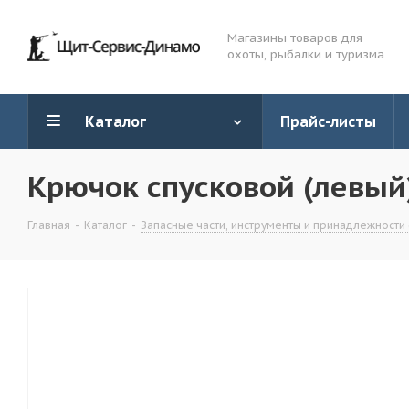
Магазины товаров для
охоты, рыбалки и туризма
Каталог
Прайс-листы
Крючок спусковой (левый)
Главная
-
Каталог
-
Запасные части, инструменты и принадлежности 