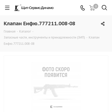
0
Клапан Еифю.777211.008-08
Главная
-
Каталог
-
Запасные части, инструменты и принадлежности (ЗИП)
-
Клапан
Еифю.777211.008-08