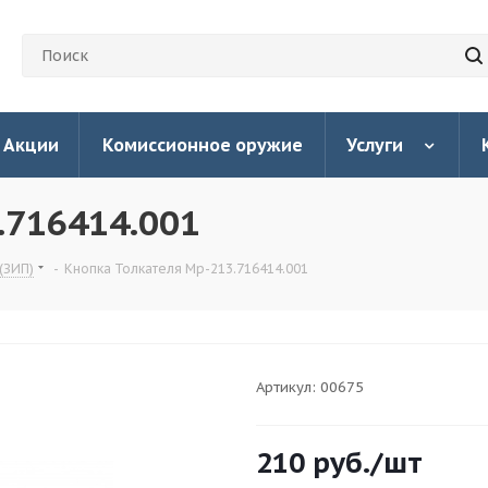
Акции
Комиссионное оружие
Услуги
.716414.001
(ЗИП)
-
Кнопка Толкателя Мр-213.716414.001
Артикул:
00675
210
руб.
/шт