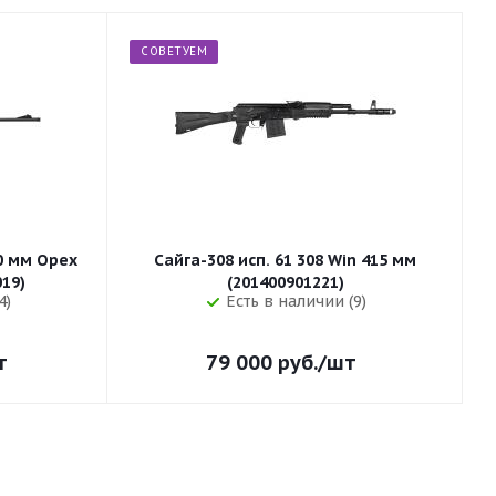
СОВЕТУЕМ
50 мм Орех
Сайга-308 исп. 61 308 Win 415 мм
255 (32019)
(201400901221)
4)
Есть в наличии (9)
т
79 000
руб.
/шт