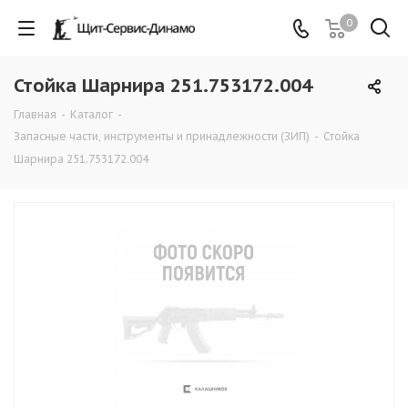
0
Стойка Шарнира 251.753172.004
Главная
-
Каталог
-
Запасные части, инструменты и принадлежности (ЗИП)
-
Стойка
Шарнира 251.753172.004