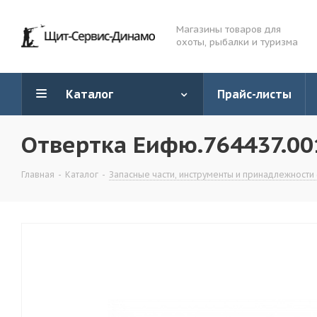
Магазины товаров для
охоты, рыбалки и туризма
Каталог
Прайс-листы
Отвертка Еифю.764437.00
Главная
-
Каталог
-
Запасные части, инструменты и принадлежности 