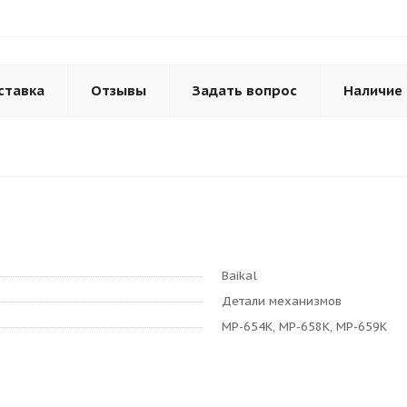
ставка
Отзывы
Задать вопрос
Наличие
Baikal
Детали механизмов
МР-654К, МР-658К, МР-659К