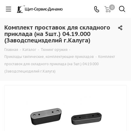
0
Комплект проставок для складного
приклада (на 5шт.) 04.19.000
(Заводспецизделий г.Калуга)
Главная
-
Каталог
-
Тюнинг оружия
-
Приклады тактические, комплектующие прикладов
-
Комплект
проставок для складного приклада (на 5шт.) 04.19.000
(Заводспецизделий г.Калуга)