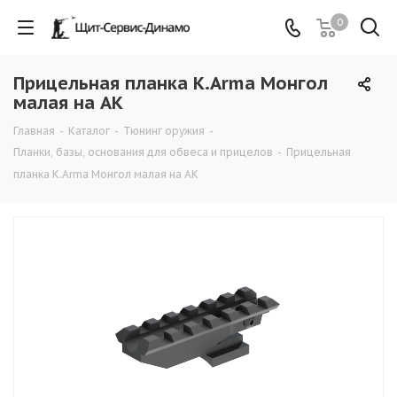
0
Прицельная планка K.Arma Монгол
малая на АК
Главная
-
Каталог
-
Тюнинг оружия
-
Планки, базы, основания для обвеса и прицелов
-
Прицельная
планка K.Arma Монгол малая на АК