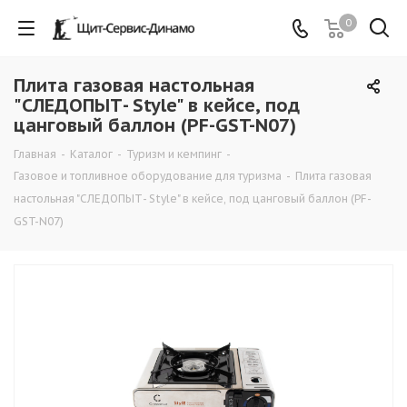
0
Плита газовая настольная
"СЛЕДОПЫТ- Style" в кейсе, под
цанговый баллон (PF-GST-N07)
Главная
-
Каталог
-
Туризм и кемпинг
-
Газовое и топливное оборудование для туризма
-
Плита газовая
настольная "СЛЕДОПЫТ- Style" в кейсе, под цанговый баллон (PF-
GST-N07)