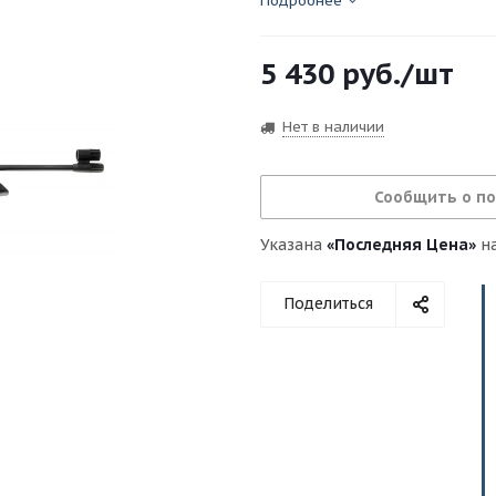
приклада: Пластик | Скорост
Подробнее
Дж: до 7,5 | Предохранител
приспособления: целик и му
5 430
руб.
/шт
мм | Регулируемая длина пр
коллиматорного прицелов.
Нет в наличии
Сообщить о п
Указана
«Последняя Цена»
на
Поделиться