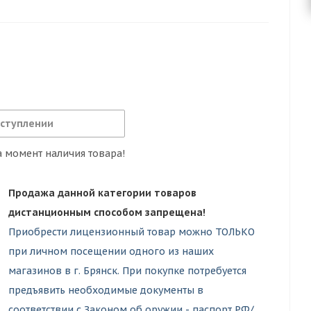
ь пули, м/с: 150 | Зарядность: 1 | Дульная энергия,
ь: есть, автоматический | Прицельные
шка, крепление для прицела "ласточкин хвост" 11
иклада | Возможность установки оптического или
оступлении
 момент наличия товара!
Продажа данной категории товаров
дистанционным способом запрещена!
Приобрести лицензионный товар можно ТОЛЬКО
при личном посещении одного из наших
магазинов в г. Брянск. При покупке потребуется
предъявить необходимые документы в
соответствии с Законом об оружии - паспорт РФ/