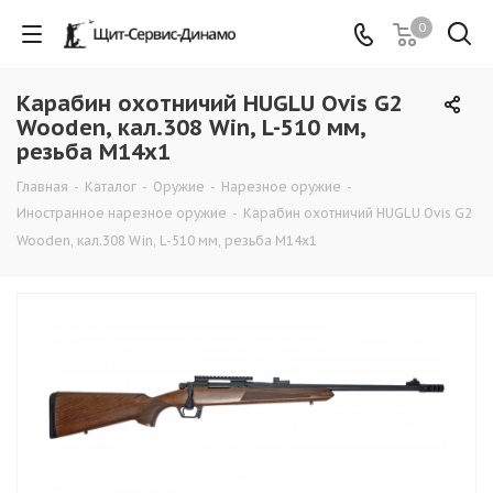
0
Карабин охотничий HUGLU Ovis G2
Wooden, кал.308 Win, L-510 мм,
резьба M14x1
Главная
-
Каталог
-
Оружие
-
Нарезное оружие
-
Иностранное нарезное оружие
-
Карабин охотничий HUGLU Ovis G2
Wooden, кал.308 Win, L-510 мм, резьба M14x1