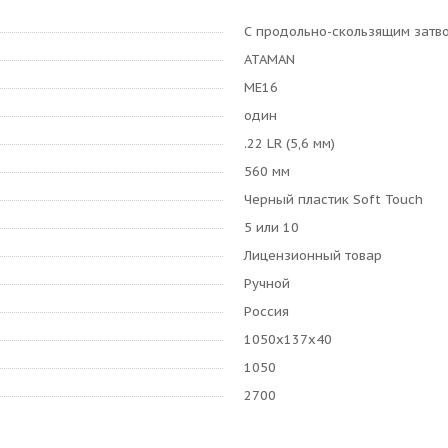
С продольно-скользящим затв
ATAMAN
МЕ16
один
.22 LR (5,6 мм)
560 мм
Черный пластик Soft Touch
5 или 10
Лицензионный товар
Ручной
Россия
1050х137х40
1050
2700