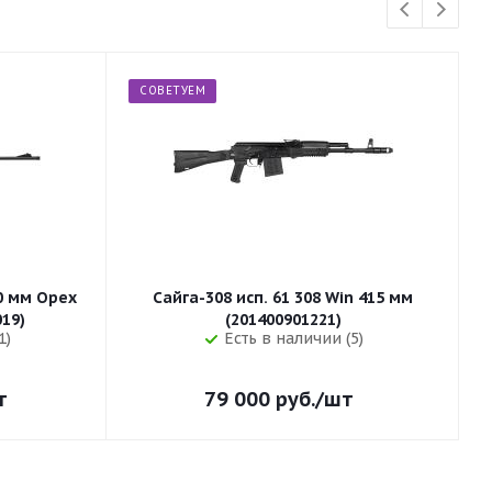
СОВЕТУЕМ
50 мм Орех
Сайга-308 исп. 61 308 Win 415 мм
255 (32019)
(201400901221)
1)
Есть в наличии (5)
т
79 000
руб.
/шт