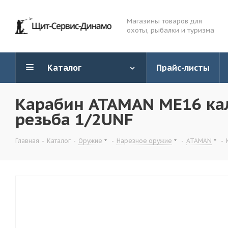
Магазины товаров для
охоты, рыбалки и туризма
Каталог
Прайс-листы
Карабин ATAMAN МЕ16 кал
резьба 1/2UNF
Главная
-
Каталог
-
Оружие
-
Нарезное оружие
-
ATAMAN
-