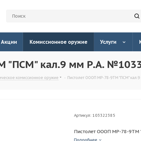
Акции
Комиссионное оружие
Услуги
 "ПСМ" кал.9 мм Р.А. №103
ическое комиссионное оружие
-
Пистолет ОООП МР-78-9ТМ "ПСМ" кал.9
Артикул:
103322385
Пистолет ОООП МР-78-9ТМ "
Подробнее