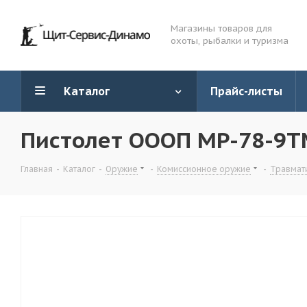
Магазины товаров для
охоты, рыбалки и туризма
Каталог
Прайс-листы
Пистолет ОООП МР-78-9ТМ
Главная
-
Каталог
-
Оружие
-
Комиссионное оружие
-
Травмат