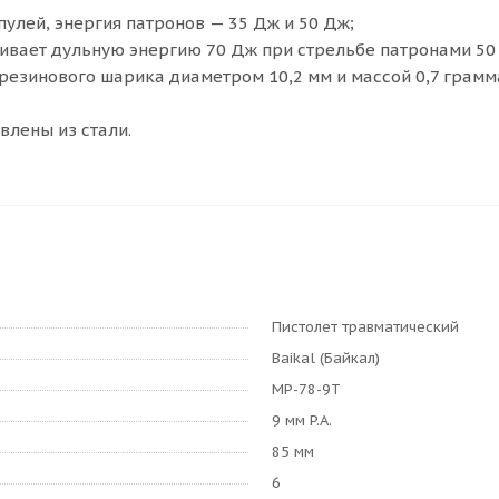
пулей, энергия патронов — 35 Дж и 50 Дж;
чивает дульную энергию 70 Дж при стрельбе патронами 50
 резинового шарика диаметром 10,2 мм и массой 0,7 грамм
влены из стали.
Пистолет травматический
Baikal (Байкал)
МР-78-9Т
9 мм P.A.
85 мм
6