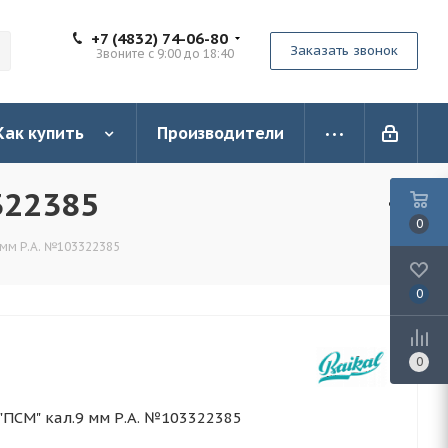
+7 (4832) 74-06-80
Заказать звонок
Звоните с 9:00 до 18:40
Как купить
Производители
322385
0
 мм Р.А. №103322385
0
0
ПСМ" кал.9 мм Р.А. №103322385