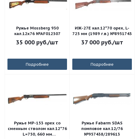
Ружье Mossberg 930
ИЖ-27Е кал.12*70 орех, L-
кал.12х76 №AF012307
725 мм (1989 г.в.) №8951743
35 000
руб.
/шт
37 000
руб.
/шт
Подробнее
Подробнее
Ружье МР-153 орех со
Ружье Fabarm SDAS
сменным стволом кал.12*76
помповое кал.12/76
L=750, 660 мм
№957438/289613