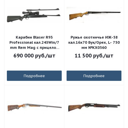
Карабин Blaser R93
Ружье охотничье ИЖ-58
Professional кал.243Win/7
кал.16х70 Бук/Орех, L- 750
mm Rem Mag с прицелом
мм №КХ0560
Leupold VX-1 3-9x50
690 000
руб.
/шт
11 500
руб.
/шт
Подробнее
Подробнее