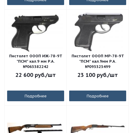
Пистолет ОООП ИЖ-78-9Т
Пистолет ОООП МР-78-9Т
"ПСМ" кал.9 мм Р.А.
"ПСМ" кал.9мм Р.А.
№063382242
№093323499
22 600
руб.
/шт
23 100
руб.
/шт
Подробнее
Подробнее