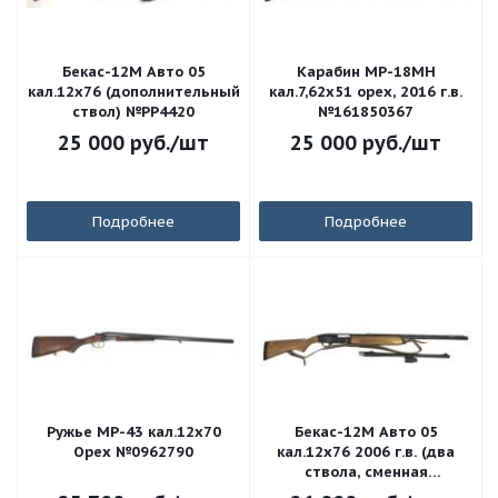
Бекас-12М Авто 05
Карабин МР-18МН
кал.12х76 (дополнительный
кал.7,62х51 орех, 2016 г.в.
ствол) №РР4420
№161850367
25 000
руб.
/шт
25 000
руб.
/шт
Подробнее
Подробнее
Ружье МР-43 кал.12х70
Бекас-12М Авто 05
Орех №0962790
кал.12х76 2006 г.в. (два
ствола, сменная
пистолетная рукоятка,