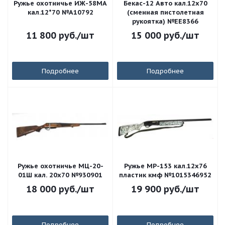
Ружье охотничье ИЖ-58МА
Бекас-12 Авто кал.12х70
кал.12*70 №А10792
(сменная пистолетная
рукоятка) №ЕЕ8366
11 800
руб.
/шт
15 000
руб.
/шт
Подробнее
Подробнее
Ружье охотничье МЦ-20-
Ружье МР-153 кал.12х76
01Ш кал. 20х70 №930901
пластик кмф №1015346952
18 000
руб.
/шт
19 900
руб.
/шт
Подробнее
Подробнее